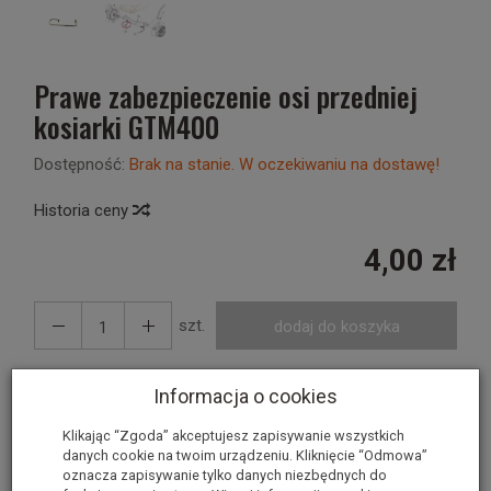
Prawe zabezpieczenie osi przedniej
kosiarki GTM400
Dostępność:
Brak na stanie. W oczekiwaniu na dostawę!
Historia ceny
4,00 zł
szt.
dodaj do koszyka
Informacja o cookies
Prawe zabezpieczenie osi
Klikając “Zgoda” akceptujesz zapisywanie wszystkich
przedniej kosiarki GTM 400
danych cookie na twoim urządzeniu. Kliknięcie “Odmowa”
oznacza zapisywanie tylko danych niezbędnych do