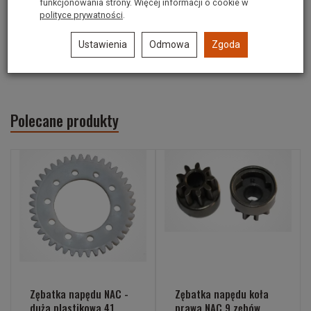
funkcjonowania strony. Więcej informacji o cookie w
Pasuje do kosiarek:
polityce prywatności
.
WORLD GTM 400
Ustawienia
Odmowa
Zgoda
Numer oryginalny: 4016700
Polecane produkty
Zębatka napędu NAC -
Zębatka napędu koła
duża plastikowa 41
prawa NAC 9 zębów