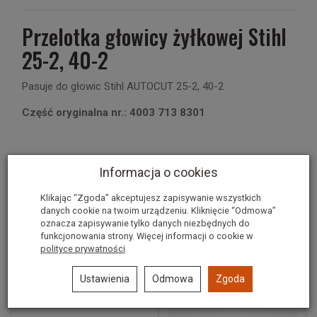
Przelotka głowicy żyłkowej Stihl
25-2, 40-2
Pasuje do głowic Stihl AUTOCUT 25-2, 40-2
Część oryginalna nr.: 4003 713 8301
Polecane produkty
Informacja o cookies
Klikając “Zgoda” akceptujesz zapisywanie wszystkich
danych cookie na twoim urządzeniu. Kliknięcie “Odmowa”
oznacza zapisywanie tylko danych niezbędnych do
funkcjonowania strony. Więcej informacji o cookie w
polityce prywatności
.
Ustawienia
Odmowa
Zgoda