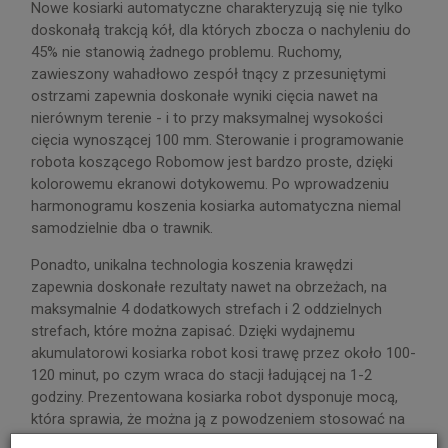
Nowe kosiarki automatyczne charakteryzują się nie tylko
doskonałą trakcją kół, dla których zbocza o nachyleniu do
45% nie stanowią żadnego problemu. Ruchomy,
zawieszony wahadłowo zespół tnący z przesuniętymi
ostrzami zapewnia doskonałe wyniki cięcia nawet na
nierównym terenie - i to przy maksymalnej wysokości
cięcia wynoszącej 100 mm. Sterowanie i programowanie
robota koszącego Robomow jest bardzo proste, dzięki
kolorowemu ekranowi dotykowemu. Po wprowadzeniu
harmonogramu koszenia kosiarka automatyczna niemal
samodzielnie dba o trawnik.
Ponadto, unikalna technologia koszenia krawędzi
zapewnia doskonałe rezultaty nawet na obrzeżach, na
maksymalnie 4 dodatkowych strefach i 2 oddzielnych
strefach, które można zapisać. Dzięki wydajnemu
akumulatorowi kosiarka robot kosi trawę przez około 100-
120 minut, po czym wraca do stacji ładującej na 1-2
godziny. Prezentowana kosiarka robot dysponuje mocą,
która sprawia, że można ją z powodzeniem stosować na
trawnikach o powierzchni do 2000 m².