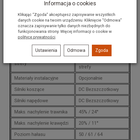
Informacja o cookies
Zalecana powierzchnia
Klikając “Zgoda” akceptujesz zapisywanie wszystkich
2000
trawnika[m2]
danych cookie na twoim urządzeniu. Kliknięcie “Odmowa”
oznacza zapisywanie tylko danych niezbędnych do
Szerokość koszenia
21
funkcjonowania strony. Więcej informacji o cookie w
polityce prywatności
.
Wysokość koszenia
20 - 100
Ustawienia
Odmowa
Zgoda
1 strefa główna, 4
Podstrefy / oddzielne
podstrefy, oddzielne
strefy
strefy
Materiały instalacyjne
Opcjonalnie
Silniki koszące
DC Bezszczotkowy
Silniki napędowe
DC Bezszczotkowy
Maks. nachylenie trawnika
45% / 24°
Maks. nachylenie krawędzi
20% / 11°
Poziom hałasu
50 / 61 / 64