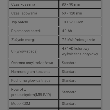
Czas koszenia
80 - 90 min
Czas ładowania
60 - 120 min
Typ baterii
18,15V Li-Ion
Pojemność baterii
4,9 Ah
Zużycie energii
7,3 kWh/miesięcznie
4,3'' HD kolorowy
UI (wyświetlacz)
wyświetlacz dotykowy
Ochrona antykradzieżowa
Standard
Harmonogram koszenia
Standard
Ruchoma głowica tnąca
Standard
Powrót z
Standard
przesunięciem(MBLE/IR)
Moduł GSM
Standard