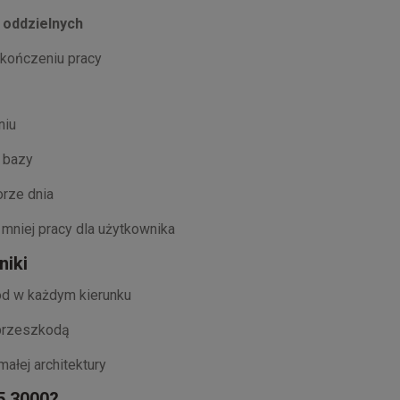
f oddzielnych
akończeniu pracy
niu
 bazy
orze dnia
niej pracy dla użytkownika
niki
ód w każdym kierunku
 przeszkodą
ałej architektury
5 3000?