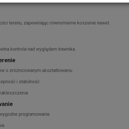
ości terenu, zapewniając równomierne koszenie nawet
pełna kontrola nad wyglądem trawnika.
erenie
ów o zróżnicowanym ukształtowaniu
pność i stabilność
 zakleszczenia
wanie
i wygodne programowanie
ia