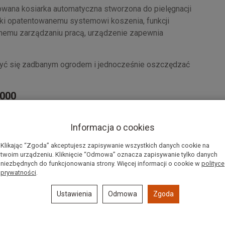
wana kosiarka automatyczna stworzona do pielęgnacji
ęki opatentowanemu systemowi koszenia, funkcji
ntnemu zarządzaniu pracą, urządzenie zapewnia
szyć się zadbanym ogrodem i jednocześnie oszczędzać
3000
Informacja o cookies
ch, zapewniając równomierne i dokładne koszenie całego
Klikając “Zgoda” akceptujesz zapisywanie wszystkich danych cookie na
twoim urządzeniu. Kliknięcie “Odmowa” oznacza zapisywanie tylko danych
niezbędnych do funkcjonowania strony. Więcej informacji o cookie w
polityce
ejazdu, eliminując powtarzalne ścieżki i gwarantując
prywatności
.
Ustawienia
Odmowa
Zgoda
kosi trawę aż po same krawędzie, co znacząco poprawia