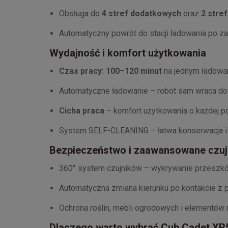
Obsługa do
4 stref dodatkowych
oraz
2 stre
Automatyczny powrót do stacji ładowania po z
Wydajność i komfort użytkowania
Czas pracy: 100–120 minut
na jednym ładowa
Automatyczne ładowanie – robot sam wraca do
Cicha praca
– komfort użytkowania o każdej p
System SELF-CLEANING – łatwa konserwacja i m
Bezpieczeństwo i zaawansowane czuj
360° system czujników – wykrywanie przeszk
Automatyczna zmiana kierunku po kontakcie z
Ochrona roślin, mebli ogrodowych i elementów m
Dlaczego warto wybrać Cub Cadet XR