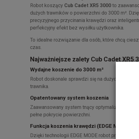
Robot koszący
Cub Cadet XR5 3000
to zaawanso
dużych trawników o powierzchni do 3000 m². Dzi
precyzyjnego przycinania krawędzi oraz intelige
perfekcyjny efekt bez wysiłku użytkownika.
To idealne rozwiązanie dla osób, które chcą cie
czas.
Najważniejsze zalety Cub Cadet XR5 
Wydajne koszenie do 3000 m²
Robot doskonale sprawdzi się na dużych posesja
trawnika.
Opatentowany system koszenia
Zaawansowany system tnący optymalizuje trasę prz
pełne pokrycie powierzchni.
Funkcja koszenia krawędzi (EDGE MODE)
Dzięki technologii EDGE MODE robot precyzyjnie 