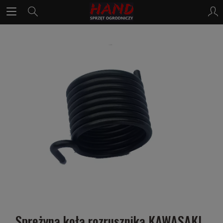
Sprężyna koła rozrusznika KAWASAKI