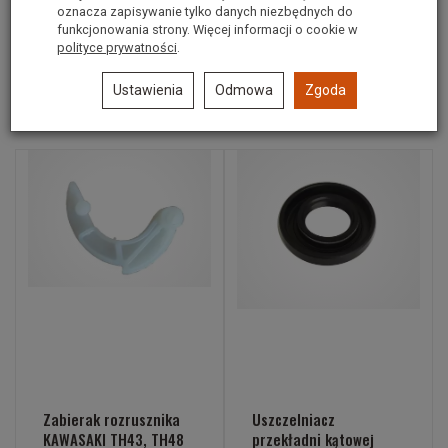
oznacza zapisywanie tylko danych niezbędnych do
Część oryginalna: 92145-2150
funkcjonowania strony. Więcej informacji o cookie w
polityce prywatności
.
Ustawienia
Odmowa
Zgoda
Polecane produkty
Zabierak rozrusznika
Uszczelniacz
KAWASAKI TH43, TH48
przekładni kątowej