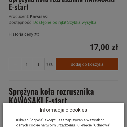
E-start
Producent:
Kawasaki
Dostępność:
Dostępne od ręki! Szybka wysyłka!
Historia ceny
17,00 zł
szt.
dodaj do koszyka
Sprężyna koła rozrusznika
KAWASAKI E-start
Informacja o cookies
Średnica zewnętrzna sprężyny: 29,00mm
Klikając “Zgoda” akceptujesz zapisywanie wszystkich
Wysokość sprężyny: 21,00mm
danych cookie na twoim urządzeniu. Kliknięcie “Odmowa”