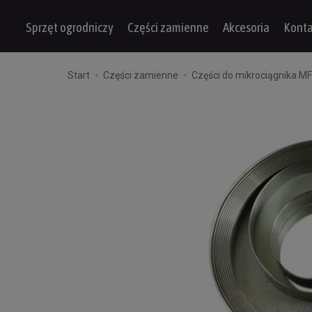
Sprzęt ogrodniczy
Części zamienne
Akcesoria
Konta
Start
Części zamienne
Części do mikrociągnika M