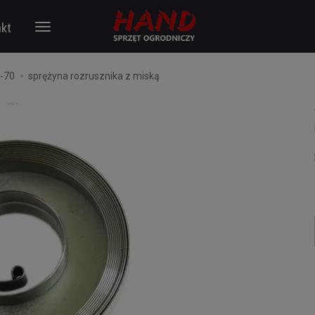
kt
F-70
sprężyna rozrusznika z miską