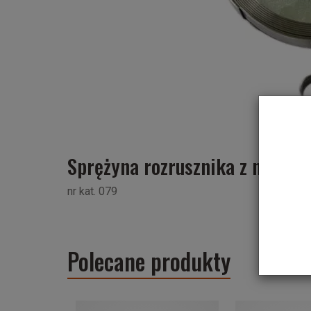
Sprężyna rozrusznika z miską
nr kat. 079
Polecane produkty