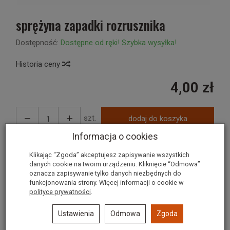
sprężyna zapadki rozrusznika
Dostępność:
Dostępne od ręki! Szybka wysyłka!
Historia ceny
4,00 zł
szt.
dodaj do koszyka
Informacja o cookies
Klikając “Zgoda” akceptujesz zapisywanie wszystkich
danych cookie na twoim urządzeniu. Kliknięcie “Odmowa”
oznacza zapisywanie tylko danych niezbędnych do
funkcjonowania strony. Więcej informacji o cookie w
Polecane produkty
polityce prywatności
.
Ustawienia
Odmowa
Zgoda