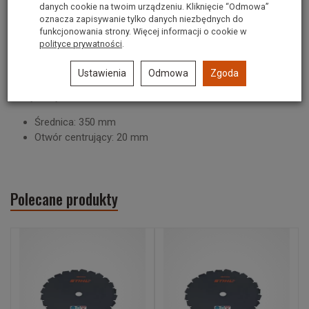
danych cookie na twoim urządzeniu. Kliknięcie “Odmowa”
Numer producenta: 41107134100
oznacza zapisywanie tylko danych niezbędnych do
funkcjonowania strony. Więcej informacji o cookie w
Specjalna stalowa piła tarczowa do stosowania w kosach
polityce prywatności
.
mechanicznych o średniej i dużej mocy. Do cięcia
krzewów, cienkich pni drzew oraz wycinania i karczowania.
Ustawienia
Odmowa
Zgoda
Wymiary:
Średnica: 350 mm
Otwór centrujący: 20 mm
Polecane produkty