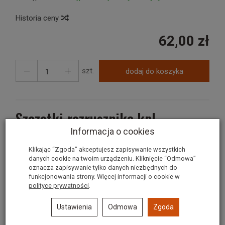
Historia ceny
62,00 zł
szt.
dodaj do koszyka
Szczotki rozrusznika kpl
Informacja o cookies
w skład kompletu wchodzą 4 szt
Klikając “Zgoda” akceptujesz zapisywanie wszystkich
danych cookie na twoim urządzeniu. Kliknięcie “Odmowa”
oznacza zapisywanie tylko danych niezbędnych do
funkcjonowania strony. Więcej informacji o cookie w
Polecane produkty
polityce prywatności
.
Ustawienia
Odmowa
Zgoda