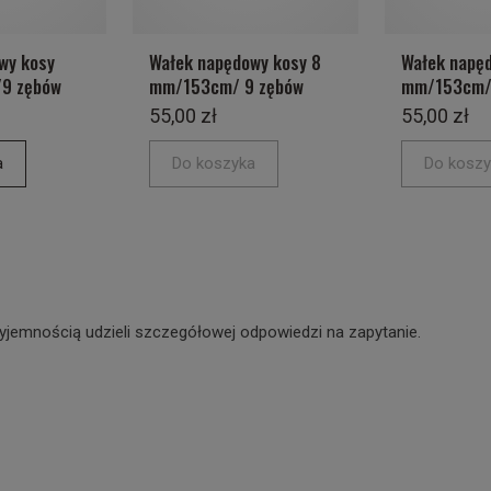
wy kosy
Wałek napędowy kosy 8
Wałek napęd
9 zębów
mm/153cm/ 9 zębów
mm/153cm/
55,00 zł
55,00 zł
a
Do koszyka
Do koszy
yjemnością udzieli szczegółowej odpowiedzi na zapytanie.