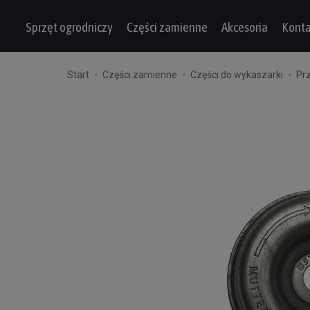
Sprzęt ogrodniczy
Części zamienne
Akcesoria
Konta
Start
Części zamienne
Części do wykaszarki
Prz