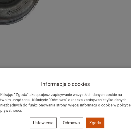
 FS120/200/250 itd
Informacja o cookies
55C, FS55R, FS55RC, FS56, FS56C, FS56R, FS56RC,
Klikając “Zgoda” akceptujesz zapisywanie wszystkich danych cookie na
twoim urządzeniu. Kliknięcie “Odmowa” oznacza zapisywanie tylko danych
FS75, FS76, FS80, FS80R, FS83, FS83T, FS85, FS85R,
niezbędnych do funkcjonowania strony. Więcej informacji o cookie w
polityce
 FS94RC, FS100, FS100R, FS100RX, FS110, FS120R,
prywatności
.
, FS240R, FS240RC, FS460C, FS460RC, FR85T, FR85,
Ustawienia
Odmowa
Zgoda