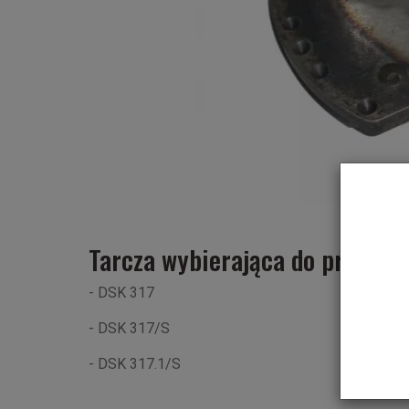
Tarcza wybierająca do przekła
- DSK 317
- DSK 317/S
- DSK 317.1/S