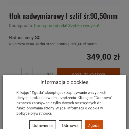
tłok nadwymiarowy I szlif śr.90,50mm
Dostępność:
Dostępne od ręki! Szybka wysyłka!
Historia ceny
Najniższa cena 30 dni przed obniżką:
350,00 zł brutto
349,00 zł
szt.
dodaj do koszyka
Informacja o cookies
Klikając “Zgoda” akceptujesz zapisywanie wszystkich
danych cookie na twoim urządzeniu. Kliknięcie “Odmowa”
oznacza zapisywanie tylko danych niezbędnych do
funkcjonowania strony. Więcej informacji o cookie w
polityce prywatności
.
Polecane produkty
Ustawienia
Odmowa
Zgoda