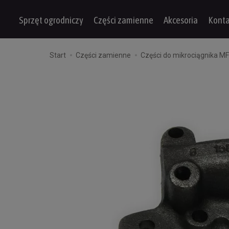
Sprzęt ogrodniczy
Części zamienne
Akcesoria
Konta
Start
Części zamienne
Części do mikrociągnika M