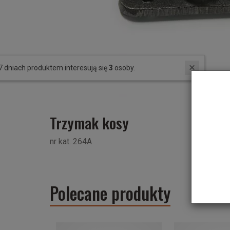
W ostatnich 7 dniach produktem interesują się
3
osoby.
Trzymak kosy
nr kat. 264A
Polecane produkty