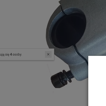
W ostatnich 7 dniach produktem interesują się
4
osoby.