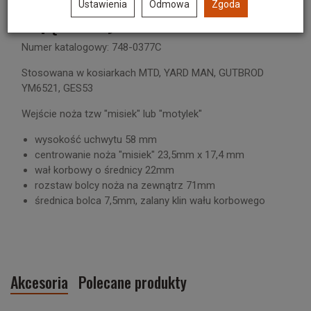
Ustawienia
Odmowa
Zgoda
napędu - wysoki
Numer katalogowy: 748-0377C
Stosowana w kosiarkach MTD, YARD MAN, GUTBROD
YM6521, GES53
Wejście noża tzw "misiek" lub "motylek"
wysokość uchwytu 58 mm
centrowanie noża "misiek" 23,5mm x 17,4 mm
wał korbowy o średnicy 22mm
rozstaw bolcy noża na zewnątrz 71mm
średnica bolca 7,5mm, zalany klin wału korbowego
Akcesoria
Polecane produkty