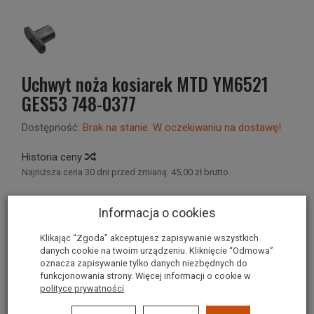
Uchwyt noża kosiarek MTD YM6521
GES53 748-0377
Dostępność:
Brak na stanie. W oczekiwaniu na dostawę!
Historia ceny
Najniższa cena 30 dni przed zmianą:
45,00 zł brutto
45,00 zł
Informacja o cookies
Klikając “Zgoda” akceptujesz zapisywanie wszystkich
szt.
dodaj do koszyka
danych cookie na twoim urządzeniu. Kliknięcie “Odmowa”
oznacza zapisywanie tylko danych niezbędnych do
funkcjonowania strony. Więcej informacji o cookie w
polityce prywatności
.
Uchwyt noża MTD - kosiarki bez