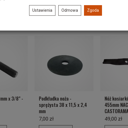
Ustawienia
Odmowa
Zgoda
ukty
2mm x 3/8" -
Podkładka noża -
Nóż kosiarki
sprężysta 38 x 11,5 x 2,4
455mm NAC
mm
CASTORAM
7,00 zł
49,00 zł