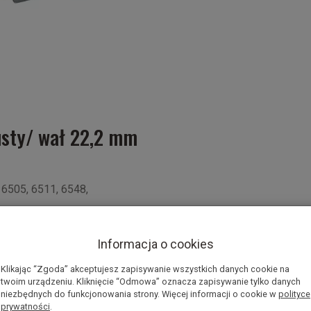
sty/ wał 22,2 mm
 6505, 6511, 6548,
 w nożu: 10,8mm
Informacja o cookies
Klikając “Zgoda” akceptujesz zapisywanie wszystkich danych cookie na
twoim urządzeniu. Kliknięcie “Odmowa” oznacza zapisywanie tylko danych
niezbędnych do funkcjonowania strony. Więcej informacji o cookie w
polityce
prywatności
.