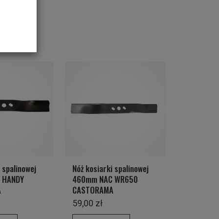
 spalinowej
Nóż kosiarki spalinowej
 HANDY
460mm NAC WR650
A
CASTORAMA
59,00 zł