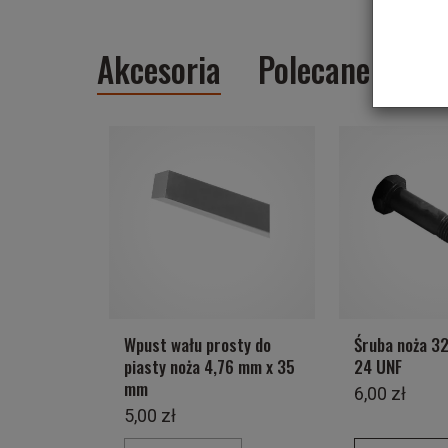
Akcesoria
Polecane prod
Wpust wału prosty do
Śruba noża 3
piasty noża 4,76 mm x 35
24 UNF
mm
6,00 zł
5,00 zł