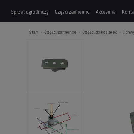
Sprzęt ogrodniczy
Części zamienne
Akcesoria
Konta
Start
Części zamienne
Części do kosiarek
Uchwyt