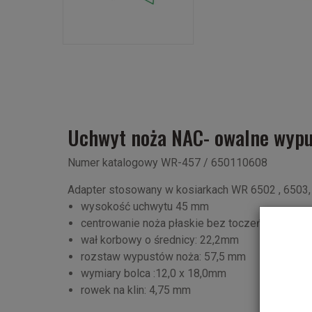
Uchwyt noża NAC- owalne wypu
Numer katalogowy WR-457 / 650110608
Adapter stosowany w kosiarkach WR 6502 , 6503,
wysokość uchwytu 45 mm
centrowanie noża płaskie bez toczeń na otwór
wał korbowy o średnicy: 22,2mm
rozstaw wypustów noża: 57,5 mm
wymiary bolca :12,0 x 18,0mm
rowek na klin: 4,75 mm