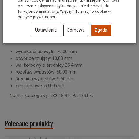
- wał - 25,4 mm
danych cookie na twoim urządzeniu. Kliknięcie “Odmowa”
oznacza zapisywanie tylko danych niezbędnych do
Stosowany w kosiarkach:
funkcjonowania strony. Więcej informacji o cookie w
polityce prywatności
.
Partner 553CME, Husqvarna Jet55S, McCulloch
M553CME, M53-675CMD, Craftsman
Ustawienia
Odmowa
Zgoda
Wymiary:
wysokość uchwytu: 70,00 mm
otwór centrujący: 10,00 mm
wał korbowy o średnicy 25,4 mm
rozstaw wypustów: 58,00 mm
średnica wypustów: 9,50 mm
koło pasowe: 50,00 mm
Numer katalogowy: 532 18 91-79, 189179
Polecane produkty