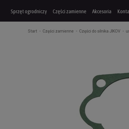
Sprzęt ogrodniczy
Części zamienne
Akcesoria
Konta
Start
Części zamienne
Części do silnika JIKOV
u