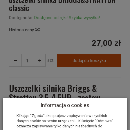
classic
Dostępność:
Dostępne od ręki! Szybka wysyłka!
Historia ceny
27,00 zł
szt.
dodaj do koszyka
Uszczelki silnika Briggs &
Stratton 3.5-4.5HP - zestaw
Informacja o cookies
stosowane w silnikach BRIGGS&STRATTON classic, sprint,
Klikając “Zgoda” akceptujesz zapisywanie wszystkich
danych cookie na twoim urządzeniu. Kliknięcie “Odmowa”
quatro o mocach 3.5 KM-4,5 KM
oznacza zapisywanie tylko danych niezbędnych do