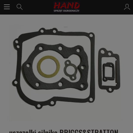
uszczelki silnika BRIGGS&STRATTON