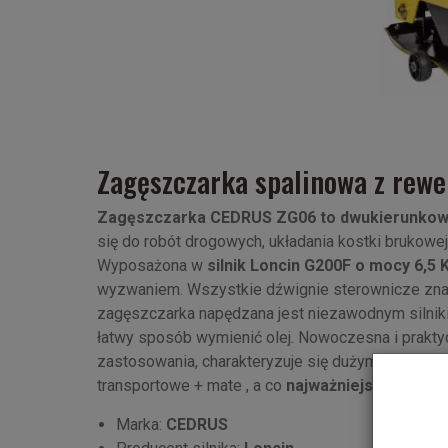
Zagęszczarka spalinowa z re
Zagęszczarka CEDRUS ZG06 to dwukierunkow
się do robót drogowych, układania kostki brukowej,
Wyposażona w
silnik Loncin G200F o mocy 6,5 
wyzwaniem. Wszystkie dźwignie sterownicze znaj
zagęszczarka napędzana jest niezawodnym silniki
łatwy sposób wymienić olej. Nowoczesna i prakt
zastosowania, charakteryzuje się dużym rozmiare
transportowe + mate , a co
najważniejsze REWERS
Marka:
CEDRUS