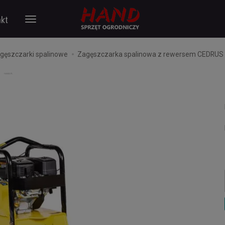
kt
gęszczarki spalinowe
Zagęszczarka spalinowa z rewersem CEDRUS