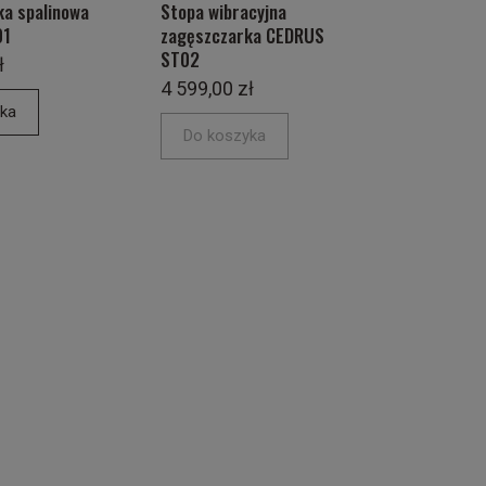
a spalinowa
Stopa wibracyjna
01
zagęszczarka CEDRUS
ST02
ł
4 599,00 zł
ka
Do koszyka