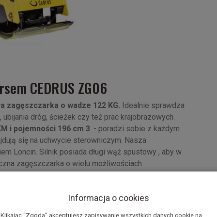
wersem CEDRUS ZG06
a zagęszczarka o wadze 122 KG.
Idealnie sprawdza
 ubijania dróg, ścieżek czy też prac krajobrazowych.
KM i
pojemności
196 cm 3
- poradzi sobie z każdym
dują się na uchwycie sterowniczym. Nasza
em Loncin. Silnik posiada długi wąż spustowy , aby w
yczna zagęszczarka o wielu możliwościach
m płyty
630 x 400mm
. Ponadto posiada koła
 Przód- Tył.
Informacja o cookies
Klikając “Zgoda” akceptujesz zapisywanie wszystkich danych cookie na