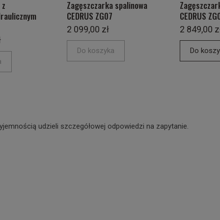
 z
Zagęszczarka spalinowa
Zagęszczark
raulicznym
CEDRUS ZG07
CEDRUS ZG
2 099,00 zł
2 849,00 z
ł
Do koszyka
Do koszy
a
yjemnością udzieli szczegółowej odpowiedzi na zapytanie.