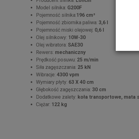
Producent silnika:
Loncin
Model silnika:
G200F
Pojemność silnika:
196 cm³
Pojemność zbiornika paliwa:
3,6 l
Pojemność miski olejowej:
0,6 l
Olej silnikowy:
10W-30
Olej wibratora:
SAE30
Rewers:
mechaniczny
Prędkość posuwu:
25 m/min
Siła zagęszczania:
25 kN
Wibracje:
4300 vpm
Wymiary płyty:
63 X 40 cm
Głębokość zagęszczania:
30 cm
Dodatkowe zalety:
koła transportowe, mata 
Ciężar:
122 kg