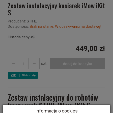
Zestaw instalacyjny kosiarek iMow iKit
S
Producent:
STIHL
Dostępność:
Brak na stanie. W oczekiwaniu na dostawę!
Historia ceny
449,00 zł
szt.
dodaj do koszyka
Zestaw instalacyjny do robotów
koszących STIHL iMow iKit S
Informacja o cookies