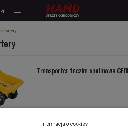
kt
nsportery
rtery
Transporter taczka spalinowa CE
Informacja o cookies