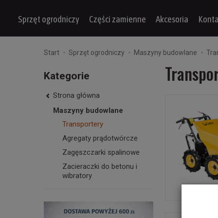
Sprzęt ogrodniczy
Części zamienne
Akcesoria
Konta
Start
Sprzęt ogrodniczy
Maszyny budowlane
Tra
Transpo
Kategorie
Strona główna
Maszyny budowlane
Transportery
Agregaty prądotwórcze
Zagęszczarki spalinowe
Zacieraczki do betonu i
wibratory