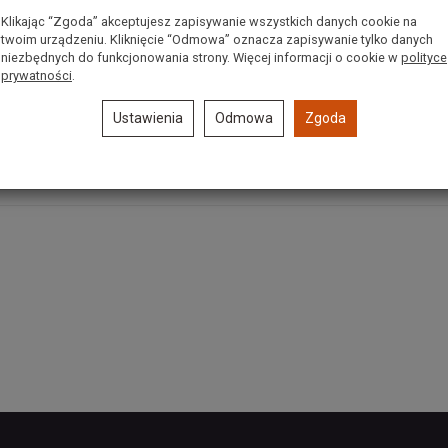
Klikając “Zgoda” akceptujesz zapisywanie wszystkich danych cookie na
Transporter gąsienicowy CEDRUS
twoim urządzeniu. Kliknięcie “Odmowa” oznacza zapisywanie tylko danych
niezbędnych do funkcjonowania strony. Więcej informacji o cookie w
polityce
prywatności
.
Ustawienia
Odmowa
Zgoda