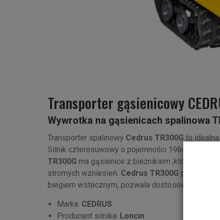
Transporter gąsienicowy CED
Wywrotka na gąsienicach spalinowa 
Transporter spalinowy
Cedrus TR300G
to idealna
Silnik czterosuwowy o pojemności 196cm3 pozwa
TR300G
ma gąsienice z bieżnikiem ,które pomagaj
stromych wzniesień.
Cedrus TR300G
posiada me
biegiem wstecznym, pozwala dostosować prędkoś
Marka:
CEDRUS
Producent silnika:
Loncin