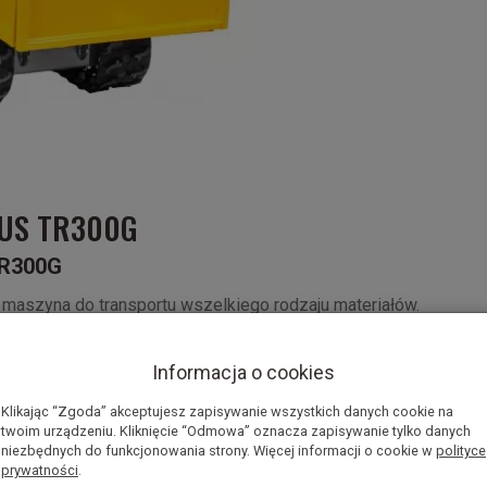
RUS TR300G
TR300G
 maszyna do transportu wszelkiego rodzaju materiałów.
la na wydajną pracę w każdych warunkach.
Cedrus
ą w trudnym terenie budowy ,gdzie nie boi się nawet
Informacja o cookies
chaniczną przekładnię z 3 przełożeniami do przodu oraz
ć do wykonywanej pracy oraz przewożonego materiału.
Klikając “Zgoda” akceptujesz zapisywanie wszystkich danych cookie na
twoim urządzeniu. Kliknięcie “Odmowa” oznacza zapisywanie tylko danych
niezbędnych do funkcjonowania strony. Więcej informacji o cookie w
polityce
prywatności
.