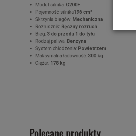
Model silnika:
G200F
Pojemność silnika
196 cm³
Skrzynia biegów:
Mechaniczna
Rozrusznik:
Ręczny rozruch
Bieg:
3 do przodu 1 do tyłu
Rodzaj paliwa:
Benzyna
System chłodzenia:
Powietrzem
Maksymalna ładowność:
300 kg
Ciężar:
178 kg
Polecane produkty