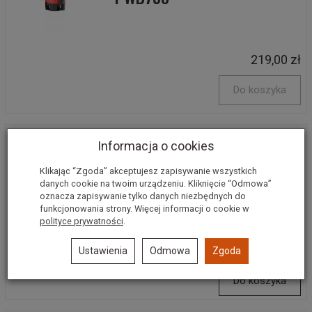
219,00 zł
Do koszyka
Informacja o cookies
Pompa przemysłowa
Klikając “Zgoda” akceptujesz zapisywanie wszystkich
PKS60/0,37kW/230/400V
danych cookie na twoim urządzeniu. Kliknięcie “Odmowa”
oznacza zapisywanie tylko danych niezbędnych do
40L/min
funkcjonowania strony. Więcej informacji o cookie w
polityce prywatności
.
405,00 zł
Ustawienia
Odmowa
Zgoda
Do koszyka