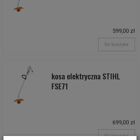
599,00 zł
Do koszyka
kosa elektryczna STIHL
FSE71
699,00 zł
Do koszyka