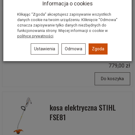
Informacja o cookies
Klikając “Zgoda” akceptujesz zapisywanie wszystkich
danych cookie na twoim urządzeniu. Kliknięcie “Odmowa”
Kosa podkaszarka
oznacza zapisywanie tylko danych niezbędnych do
funkcjonowania strony. Więcej informacji o cookie w
spalinowa STIHL FS38 0,9
polityce prywatności
.
KM 2-MIX
Ustawienia
Odmowa
Zgoda
779,00 zł
Do koszyka
kosa elektryczna STIHL
FSE81