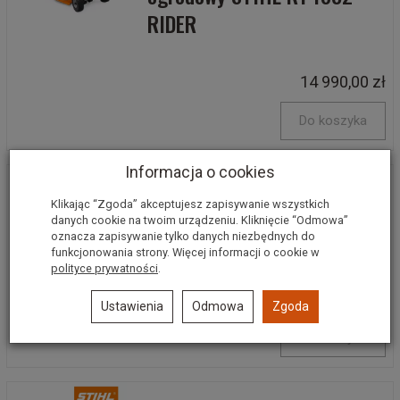
RIDER
14 990,00 zł
Do koszyka
Informacja o cookies
Kosiarka traktorek
Klikając “Zgoda” akceptujesz zapisywanie wszystkich
danych cookie na twoim urządzeniu. Kliknięcie “Odmowa”
ogrodowy STIHL RT 5097
oznacza zapisywanie tylko danych niezbędnych do
funkcjonowania strony. Więcej informacji o cookie w
polityce prywatności
.
15 990,00 zł
15 490,00 zł
Ustawienia
Odmowa
Zgoda
Do koszyka