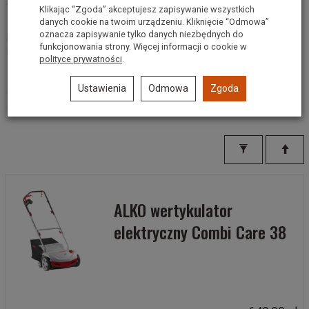
wielkości i charakteru Twojego trawnika. Do niewielkich ogrodów
Klikając “Zgoda” akceptujesz zapisywanie wszystkich
sprawdzą się lekkie i ciche modele elektryczne. Jeśli natomiast
danych cookie na twoim urządzeniu. Kliknięcie “Odmowa”
oznacza zapisywanie tylko danych niezbędnych do
pielęgnujesz większe połacie zieleni, warto postawić na
funkcjonowania strony. Więcej informacji o cookie w
mocniejsze jednostki spalinowe.
polityce prywatności
.
Zadbaj o zdrowie swojego trawnika już dziś. Sprawdź naszą
Ustawienia
Odmowa
Zgoda
ofertę i wybierz wertykulator, który sprosta każdemu wyzwaniu
ogrodowemu!
ALKO wertykulator
elektryczny Combi Care 38