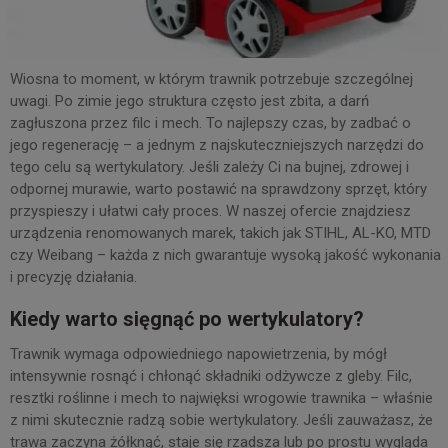
Wiosna to moment, w którym trawnik potrzebuje szczególnej
uwagi. Po zimie jego struktura często jest zbita, a darń
zagłuszona przez filc i mech. To najlepszy czas, by zadbać o
jego regenerację – a jednym z najskuteczniejszych narzędzi do
tego celu są wertykulatory. Jeśli zależy Ci na bujnej, zdrowej i
odpornej murawie, warto postawić na sprawdzony sprzęt, który
przyspieszy i ułatwi cały proces. W naszej ofercie znajdziesz
urządzenia renomowanych marek, takich jak STIHL, AL-KO, MTD
czy Weibang – każda z nich gwarantuje wysoką jakość wykonania
i precyzję działania.
Kiedy warto sięgnąć po wertykulatory?
Trawnik wymaga odpowiedniego napowietrzenia, by mógł
intensywnie rosnąć i chłonąć składniki odżywcze z gleby. Filc,
resztki roślinne i mech to najwięksi wrogowie trawnika – właśnie
z nimi skutecznie radzą sobie wertykulatory. Jeśli zauważasz, że
trawa zaczyna żółknąć, staje się rzadsza lub po prostu wygląda