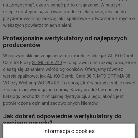
na „zmęczoną”, czas sięgnąć po to urządzenie. W naszym
sklepie dostępne są zarówno modele elektryczne, idealne do
przydomowych ogródków, jak i spalinowe – stworzone z myślą o
większych powierzchniach zieleni.
Profesjonalne wertykulatory od najlepszych
producentów
W naszym sklepie znajdziesz m.in. modele takie jak AL-KO Combi
Care 38 E czy
STIHL RLE 240
– to sprawdzone rozwiązania, które
cieszą się uznaniem wśród ogrodników. Oferujemy również
wersje spalinowe, jak AL-KO Combi Care 38 P, MTD OPTIMA 38
VO czy Weibang WB 384 RB. To sprzęt, który poradzi sobie nawet
z najbardziej wymagającą darnią. Każdy produkt w naszym
katalogu pochodzi z oficjalnej dystrybucji, a jego jakość jest
potwierdzona opiniami zadowolonych klientów.
Jak dobrać odpowiednie wertykulatory do
swojego ogrodu?
Informacja o cookies
Dobór odpowiedniego urządzenia zależy przede wszystkim od