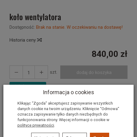
koło wentylatora
Dostępność:
Brak na stanie. W oczekiwaniu na dostawę!
Historia ceny
840,00 zł
szt.
dodaj do koszyka
Informacja o cookies
Klikając “Zgoda” akceptujesz zapisywanie wszystkich
Koło wentylatora
danych cookie na twoim urządzeniu. Kliknięcie “Odmowa”
oznacza zapisywanie tylko danych niezbędnych do
funkcjonowania strony. Więcej informacji o cookie w
nr kat. 229
polityce prywatności
.