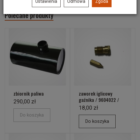
Ustawienia
Odmowa
Zgoda
Polecane produkty
zbiornik paliwa
zaworek iglicowy
gaźnika / 9604022 /
290,00 zł
18,00 zł
Do koszyka
Do koszyka