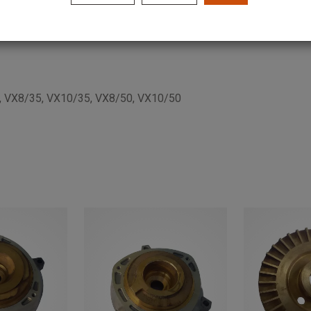
 D "PEDROLLO"
, VX8/35, VX10/35, VX8/50, VX10/50