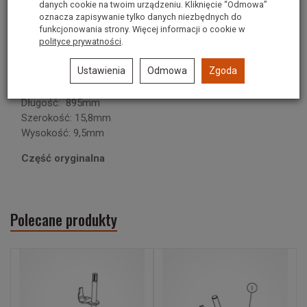
danych cookie na twoim urządzeniu. Kliknięcie “Odmowa”
oznacza zapisywanie tylko danych niezbędnych do
Oryginalny Pasek do traktorów z wyrzutem bocznym o
funkcjonowania strony. Więcej informacji o cookie w
szerokości 96 i 107 cm i RAIDER 76cm
polityce prywatności
.
BELT:V-TYP:5L x 35.25 LG
Ustawienia
Odmowa
Zgoda
Kształt: trapez
Długość: 895mm
Szerokość: 15,8mm
Wysokość: 9,5mm
Część oryginalna
Polecane produkty