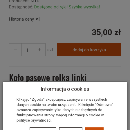
Producent:
MTD
Dostępność:
Dostępne od ręki! Szybka wysyłka!
Historia ceny
35,00 zł
szt.
dodaj do koszyka
Koło pasowe rolka linki
podwieszenia decku 756-1154
Informacja o cookies
MTD Cable Roller Pulley - 1.43" Dia.
Klikając “Zgoda” akceptujesz zapisywanie wszystkich
danych cookie na twoim urządzeniu. Kliknięcie “Odmowa”
Część oryginalna
oznacza zapisywanie tylko danych niezbędnych do
funkcjonowania strony. Więcej informacji o cookie w
polityce prywatności
.