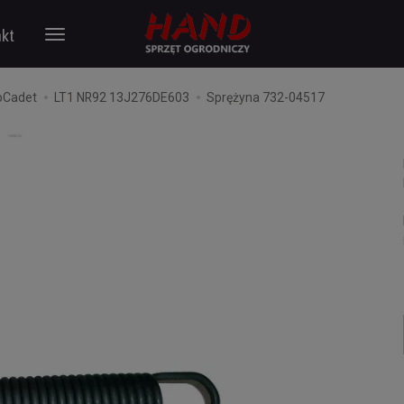
kt
bCadet
LT1 NR92 13J276DE603
Sprężyna 732-04517