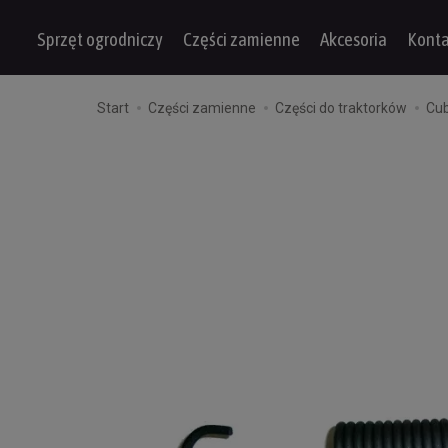
Sprzęt ogrodniczy
Części zamienne
Akcesoria
Konta
Start
Części zamienne
Części do traktorków
Cu