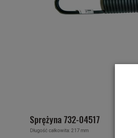
Sprężyna 732-04517
Długość całkowita: 217 mm