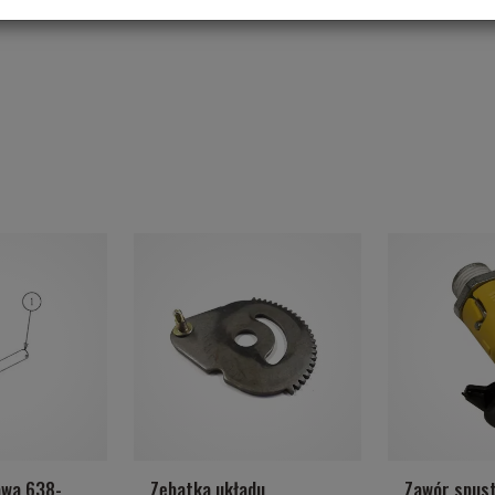
awa 638-
Zębatka układu
Zawór spust