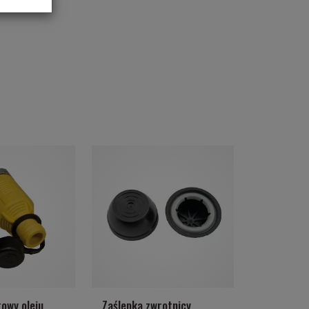
owy oleju
Zaślepka zwrotnicy