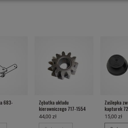
wa 683-
Zębatka układu
Zaślepka zw
kierowniczego 717-1554
kapturek 7
44,00 zł
15,00 zł