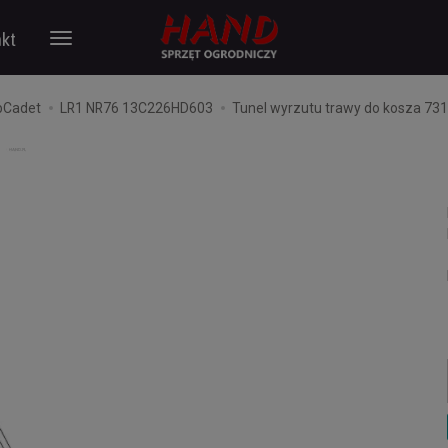
kt
bCadet
LR1 NR76 13C226HD603
Tunel wyrzutu trawy do kosza 73