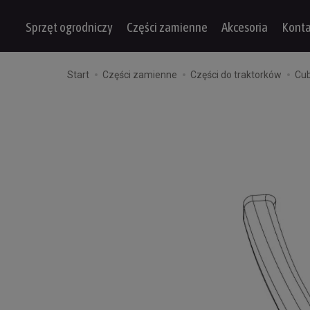
Sprzęt ogrodniczy
Części zamienne
Akcesoria
Konta
Start
Części zamienne
Części do traktorków
Cu