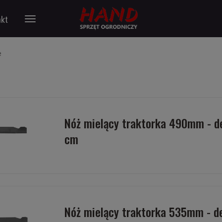
kt
e
Nóż mielący traktorka 490mm - d
cm
Nóż mielący traktorka 535mm - d