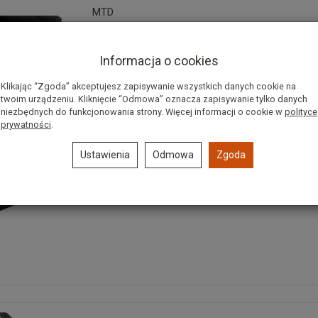
MTD
Informacja o cookies
Klikając “Zgoda” akceptujesz zapisywanie wszystkich danych cookie na
twoim urządzeniu. Kliknięcie “Odmowa” oznacza zapisywanie tylko danych
niezbędnych do funkcjonowania strony. Więcej informacji o cookie w
polityce
prywatności
.
Ustawienia
Odmowa
Zgoda
nóż SNAPPER 41cm (deck 3-nożow