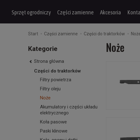
Sprzęt ogrodniczy
Części zamienne
Akcesoria
Konta
Start
Części zamienne
Części do traktorków
Noż
Noże
Kategorie
Strona główna
Części do traktorków
Filtry powietrza
Filtry oleju
Noże
Akumulatory i części układu
elektrycznego
Koła pasowe
Paski klinowe
Koła, opony i dętki